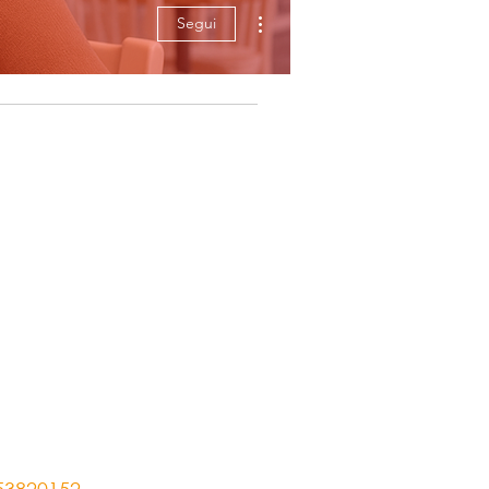
Altre azioni
Segui
953820152