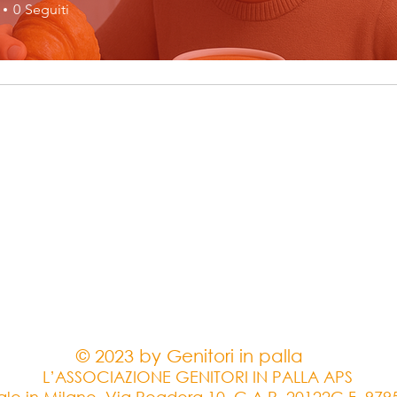
Luca Magno
0
Seguiti
 25-26
CERTIFICATO 25-26
SOCIO 25-26
+
4
© 2023 by Genitori in palla
L’ASSOCIAZIONE GENITORI IN PALLA APS
le in Milano, Via Pogdora 10, C.A.P. 20122C.F. 97