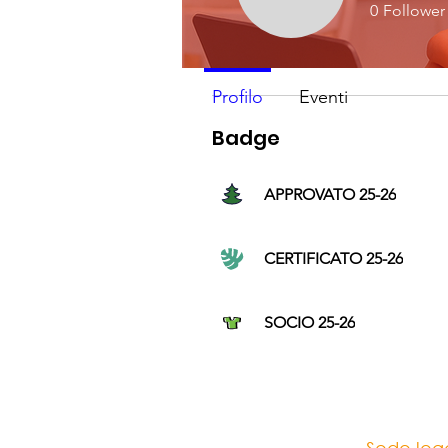
Emanuel 
Profilo
0
Follower
APPROVATO
Data di iscrizione: 8 gen 2025
Profilo
Eventi
Badge
APPROVATO 25-26
CERTIFICATO 25-26
SOCIO 25-26
Sede lega