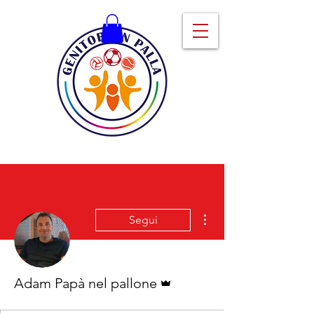
Altre azioni
Segui
Amministratore
Adam Papà nel pallone