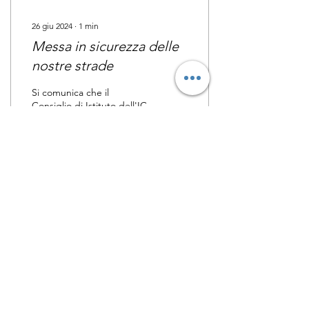
26 giu 2024
∙
1
min
Messa in sicurezza delle
nostre strade
Si comunica che il
Consiglio di Istituto dell'IC
Tommaso Grossi e Genitori
in Palla promuovono una
raccolta di firme per
richiedere al...
48
0
© 2023 by Genitori in
palla
L’ASSOCIAZIONE GENITORI