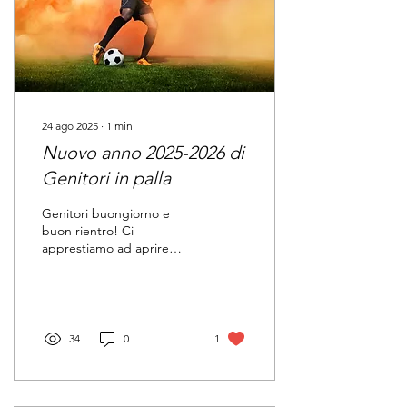
24 ago 2025
∙
1
min
Nuovo anno 2025-2026 di
Genitori in palla
Genitori buongiorno e
buon rientro! Ci
apprestiamo ad aprire
insieme il nuovo anno 2025-
2026 di Genitori in palla (1
settembre – 31...
34
0
1