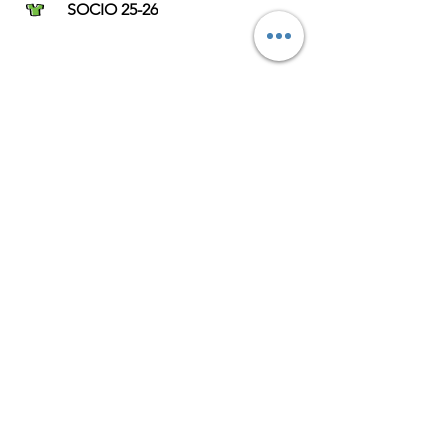
SOCIO 25-26
© 2023 by Genitori in
palla
L’ASSOCIAZIONE GENITORI
IN PALLA APS
Sede legale in Milano, Via
Pogdora 10, C.A.P.
20122C.F. 97953820152
Iscritta al
CONI in data
21/09/2023
info@genitoriinpalla.it
|
genitoriinpalla@pec.it
Privacy Policy