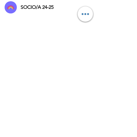
SOCIO/A 24-25
© 2023 by Genitori in
palla
L’ASSOCIAZIONE GENITORI
IN PALLA APS
Sede legale in Milano, Via
Pogdora 10, C.A.P.
20122C.F. 97953820152
Iscritta al
CONI in data
21/09/2023
info@genitoriinpalla.it
|
genitoriinpalla@pec.it
Privacy Policy