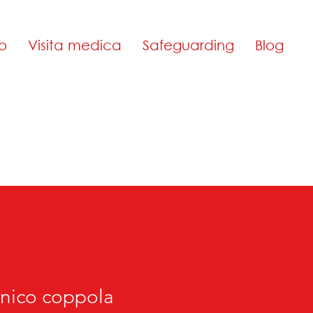
o
Visita medica
Safeguarding
Blog
ico coppola