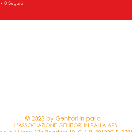
 coppola
0
Seguiti
 25-26
CERTIFICATO 25-26
SOCIO 25-26
+
4
© 2023 by Genitori in palla
L’ASSOCIAZIONE GENITORI IN PALLA APS
le in Milano, Via Pogdora 10, C.A.P. 20122C.F. 97