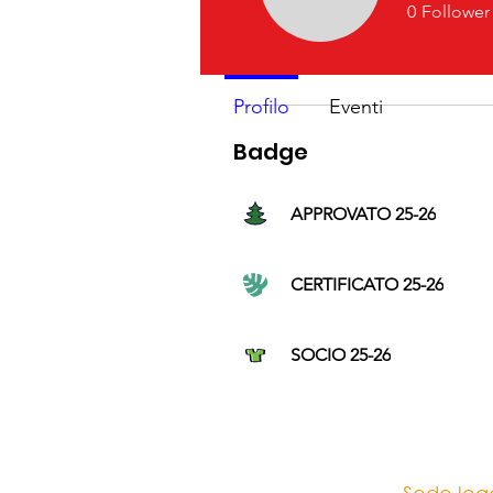
Domenico
Profilo
0
Follower
APPROVATO
Data di iscrizione: 13 apr 2026
Profilo
Eventi
Badge
APPROVATO 25-26
CERTIFICATO 25-26
SOCIO 25-26
Sede lega