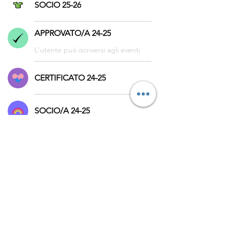
SOCIO 25-26
APPROVATO/A 24-25
L'utente può iscriversi agli eventi
CERTIFICATO 24-25
SOCIO/A 24-25
© 2023 by Genitori in
palla
L’ASSOCIAZIONE GENITORI
IN PALLA APS
Sede legale in Milano, Via
Pogdora 10, C.A.P.