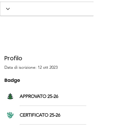
SOCIO 25-26
APPROVATO/A 24-25
CERTIFICATO 24-25
SOCIO/A 23-24
SOCIO/A 24-25
+
4
Profilo
Data di iscrizione: 12 ott 2023
Badge
APPROVATO 25-26
CERTIFICATO 25-26