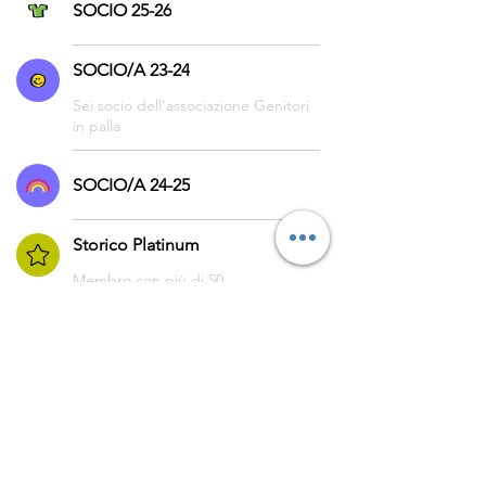
SOCIO 25-26
SOCIO/A 23-24
Sei socio dell'associazione Genitori
in palla
SOCIO/A 24-25
Storico Platinum
Membro con più di 50
partecipazione a Papà nel pallone
© 2023 by Genitori in
palla
L’ASSOCIAZIONE GENITORI
IN PALLA APS