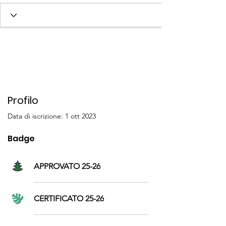
SOCIO 25-26
SOCIO/A 23-24
SOCIO/A 24-25
Storico Platinum
+
4
Profilo
Data di iscrizione: 1 ott 2023
Badge
APPROVATO 25-26
CERTIFICATO 25-26