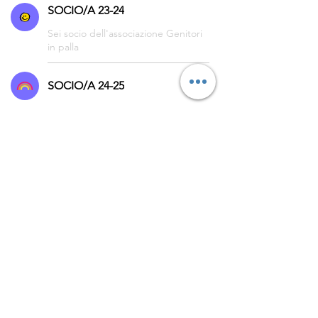
SOCIO/A 23-24
Sei socio dell'associazione Genitori
in palla
SOCIO/A 24-25
© 2023 by Genitori in
palla
L’ASSOCIAZIONE GENITORI
IN PALLA APS
Sede legale in Milano, Via
Pogdora 10, C.A.P.
20122C.F. 97953820152
Iscritta al
CONI in data
21/09/2023
info@genitoriinpalla.it