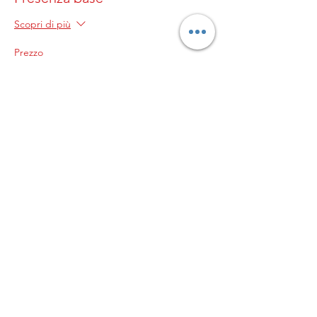
Scopri di più
Prezzo
0,00 €
© 2023 by Genitori in
palla
L’ASSOCIAZIONE GENITORI
IN PALLA APS
Sede legale in Milano, Via
Pogdora 10, C.A.P.
20122C.F. 97953820152