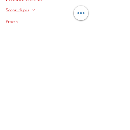
Scopri di più
Prezzo
0,00 €
© 2023 by Genitori in
palla
L’ASSOCIAZIONE GENITORI
IN PALLA APS
Sede legale in Milano, Via
Pogdora 10, C.A.P.
20122C.F. 97953820152