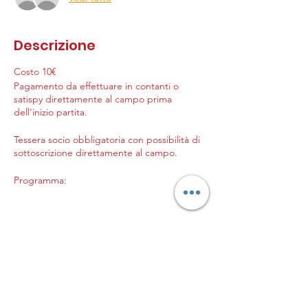
Descrizione
Costo 10€
Pagamento da effettuare in contanti o
satispy direttamente al campo prima
dell'inizio partita.
Tessera socio obbligatoria con possibilità di
sottoscrizione direttamente al campo.
Programma:
20:45 ritrovo al campo
21:00 partita (a disposizione pettorine,
pallone ed. eventualmente arbitro)
22:30 terzo tempo presso Ristorante
convenzionato
Si ricorda che per la partecizione è
necessario avere sottoscritto il modulo di