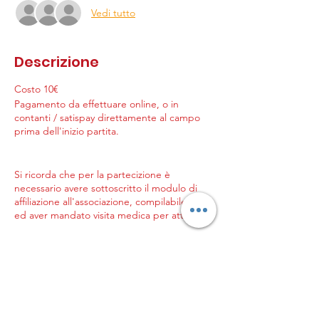
Vedi tutto
Descrizione
Costo 10€
Pagamento da effettuare online, o in
contanti / satispay direttamente al campo
prima dell'inizio partita.
Si ricorda che per la partecizione è
necessario avere sottoscritto il modulo di
affiliazione all'associazione, compilabile
qui
,
ed aver mandato visita medica per attività
non agonistica a
info@genitoriinpalla.it
. Se
volete prenotare la visita medica potete
farlo direttamente da questo
link
.
Per info aggiuntive: numero whatsapp
+39
3201532017