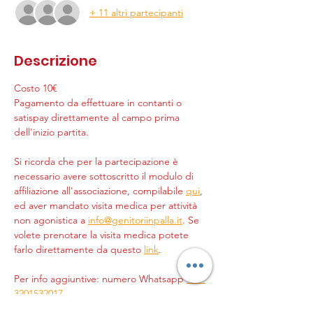
+ 11 altri partecipanti
Descrizione
Costo 10€
Pagamento da effettuare in contanti o 
satispay direttamente al campo prima 
dell'inizio partita.
Si ricorda che per la partecipazione è 
necessario avere sottoscritto il modulo di 
affiliazione all'associazione, compilabile 
qui
, 
ed aver mandato visita medica per attività 
non agonistica a 
info@genitoriinpalla.it
. Se 
volete prenotare la visita medica potete 
farlo direttamente da questo 
link
.
Per info aggiuntive: numero Whatsapp 
+39 
3201532017