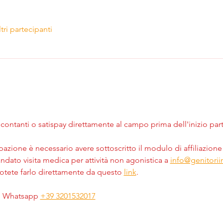
ltri partecipanti
ontanti o satispay direttamente al campo prima dell'inizio part
pazione è necessario avere sottoscritto il modulo di affiliazione 
ndato visita medica per attività non agonistica a 
info@genitoriin
potete farlo direttamente da questo 
link
.
o Whatsapp 
+39 3201532017