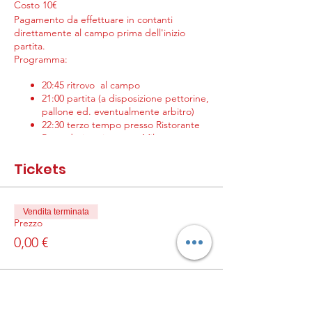
Costo 10€
Pagamento da effettuare in contanti
direttamente al campo prima dell'inizio
partita.
Programma:
20:45 ritrovo al campo
21:00 partita (a disposizione pettorine,
pallone ed. eventualmente arbitro)
22:30 terzo tempo presso Ristorante
Pomodorino via crema Milano
Per info aggiuntive: numero whatsapp
+39
Tickets
3201532017
Vendita terminata
Prezzo
0,00 €