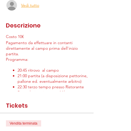
Vedi tutto
Descrizione
Costo 10€
Pagamento da effettuare in contanti
direttamente al campo prima dell'inizio
partita.
Programma:
20:45 ritrovo al campo
21:00 partita (a disposizione pettorine,
pallone ed. eventualmente arbitro)
22:30 terzo tempo presso Ristorante
Pomodorino via crema Milano
Si ricorda che per la partecizione è
Tickets
necessario avere sottoscritto il modulo di
affiliazione all'associazione, compilabile
qui
,
ed aver mandato visita medica per attività
Vendita terminata
non agonistica a info@genitoriinpalla.it. Se
volete prenotare la visita medica potete