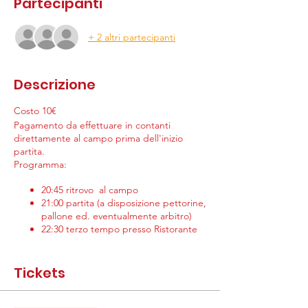
Partecipanti
+ 2 altri partecipanti
Descrizione
Costo 10€
Pagamento da effettuare in contanti
direttamente al campo prima dell'inizio
partita.
Programma:
20:45 ritrovo al campo
21:00 partita (a disposizione pettorine,
pallone ed. eventualmente arbitro)
22:30 terzo tempo presso Ristorante
convenzionato
Si ricorda che per la partecizione è
Tickets
necessario avere sottoscritto il modulo di
affiliazione all'associazione, compilabile
qui
,
ed aver mandato visita medica per attività