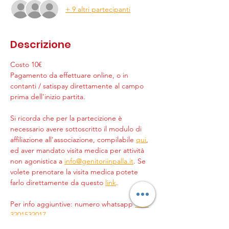
+ 9 altri partecipanti
Descrizione
Costo 10€
Pagamento da effettuare online, o in 
contanti / satispay direttamente al campo 
prima dell'inizio partita.
Si ricorda che per la partecizione è 
necessario avere sottoscritto il modulo di 
affiliazione all'associazione, compilabile 
qui
, 
ed aver mandato visita medica per attività 
non agonistica a 
info@genitoriinpalla.it
. Se 
volete prenotare la visita medica potete 
farlo direttamente da questo 
link
.
Per info aggiuntive: numero whatsapp 
+39 
3201532017