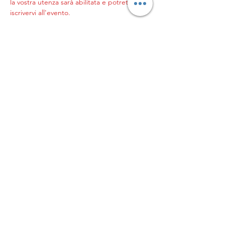
la vostra utenza sarà abilitata e potrete 
iscrivervi all'evento.
Read More >
© 2023 by Genitori in
palla
L’ASSOCIAZIONE GENITORI
IN PALLA APS
Sede legale in Milano, Via
Pogdora 10, C.A.P.
20122C.F. 97953820152
Iscritta al
CONI in data
21/09/2023