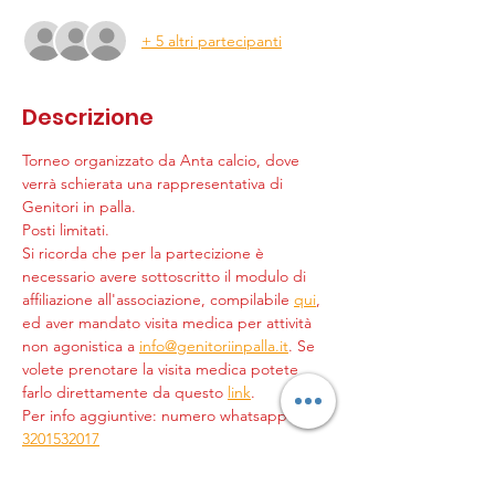
+ 5 altri partecipanti
Descrizione
Torneo organizzato da Anta calcio, dove 
verrà schierata una rappresentativa di 
Genitori in palla.
Posti limitati.
Si ricorda che per la partecizione è 
necessario avere sottoscritto il modulo di 
affiliazione all'associazione, compilabile 
qui
, 
ed aver mandato visita medica per attività 
non agonistica a 
info@genitoriinpalla.it
. Se 
volete prenotare la visita medica potete 
farlo direttamente da questo 
link
.
Per info aggiuntive: numero whatsapp 
+39 
3201532017