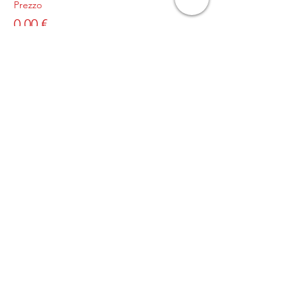
Prezzo
0,00 €
© 2023 by Genitori in
palla
L’ASSOCIAZIONE GENITORI
IN PALLA APS
Sede legale in Milano, Via
Pogdora 10, C.A.P.
20122C.F. 97953820152
Iscritta al
CONI in data
21/09/2023
info@genitoriinpalla.it