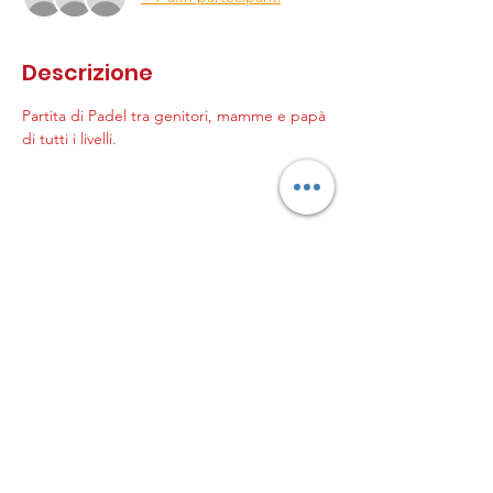
Descrizione
Partita di Padel tra genitori, mamme e papà 
di tutti i livelli.
© 2023 by Genitori in
palla
L’ASSOCIAZIONE GENITORI
IN PALLA APS
Sede legale in Milano, Via
Pogdora 10, C.A.P.
20122C.F. 97953820152