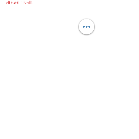
di tutti i livelli.
© 2023 by Genitori in
palla
L’ASSOCIAZIONE GENITORI
IN PALLA APS
Sede legale in Milano, Via
Pogdora 10, C.A.P.
20122C.F. 97953820152
Iscritta al
CONI in data
21/09/2023
info@genitoriinpalla.it
|
genitoriinpalla@pec.it
Privacy Policy