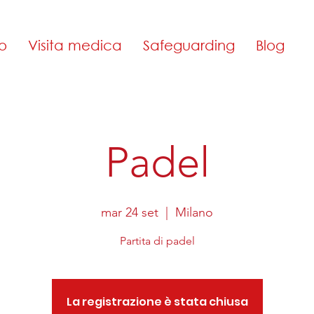
o
Visita medica
Safeguarding
Blog
Padel
mar 24 set
  |  
Milano
Partita di padel
La registrazione è stata chiusa