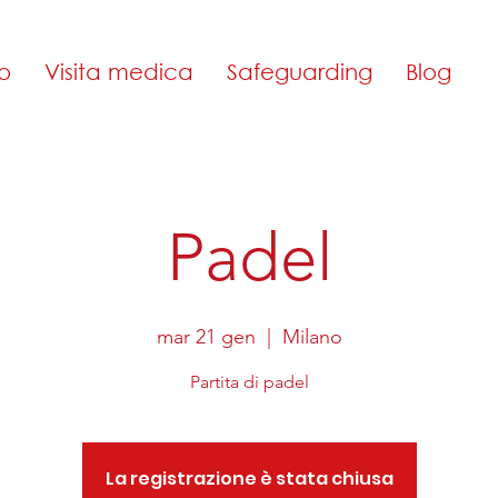
o
Visita medica
Safeguarding
Blog
Padel
mar 21 gen
  |  
Milano
Partita di padel
La registrazione è stata chiusa