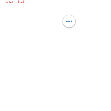
di tutti i livelli.
© 2023 by Genitori in
palla
L’ASSOCIAZIONE GENITORI
IN PALLA APS
Sede legale in Milano, Via
Pogdora 10, C.A.P.
20122C.F. 97953820152
Iscritta al
CONI in data
21/09/2023
info@genitoriinpalla.it
|
genitoriinpalla@pec.it
Privacy Policy