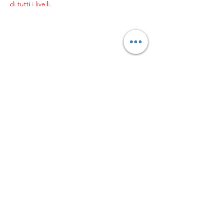
di tutti i livelli.
© 2023 by Genitori in
palla
L’ASSOCIAZIONE GENITORI
IN PALLA APS
Sede legale in Milano, Via
Pogdora 10, C.A.P.
20122C.F. 97953820152
Iscritta al
CONI in data
21/09/2023
info@genitoriinpalla.it
|
genitoriinpalla@pec.it
Privacy Policy