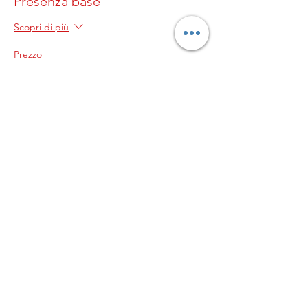
Presenza base
Scopri di più
Prezzo
0,00 €
© 2023 by Genitori in
palla
L’ASSOCIAZIONE GENITORI
IN PALLA APS
Sede legale in Milano, Via
Pogdora 10, C.A.P.
20122C.F. 97953820152