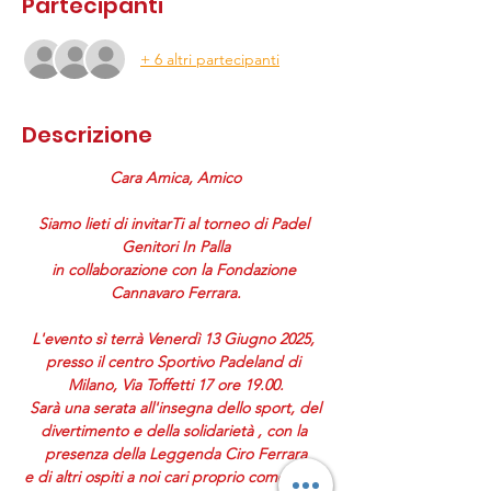
Partecipanti
+ 6 altri partecipanti
Descrizione
Cara Amica, Amico
Siamo
lieti
di
invitarTi
al
torneo
di Padel
Genitori
In Palla
in
collaborazione
con la Fondazione 
Cannavaro Ferrara.
L'evento
sì
terrà
Venerdì
13 Giugno 2025,
presso
il
centro
Sportivo
Padeland
di 
Milano, Via
Toffetti
17 ore 19.00.
 Sarà
una
serata
all'insegna
dello
sport, del 
divertimento e
della
solidarietà
, con la
presenza
della
Leggenda Ciro Ferrara
e di
altri
ospiti
a
noi
cari
proprio come siete