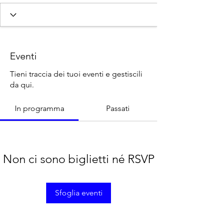
SOCIO/A 23-24
SOCIO/A 24-25
+
4
Eventi
Tieni traccia dei tuoi eventi e gestiscili
da qui.
In programma
Passati
Non ci sono biglietti né RSVP
Sfoglia eventi