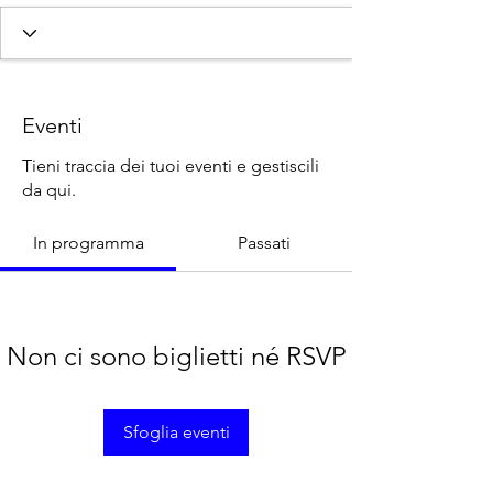
SOCIO 25-26
APPROVATO/A 24-25
CERTIFICATO 24-25
SOCIO/A 23-24
SOCIO/A 24-25
Storico Platinum
+
4
Eventi
Tieni traccia dei tuoi eventi e gestiscili
da qui.
In programma
Passati
Non ci sono biglietti né RSVP
Sfoglia eventi